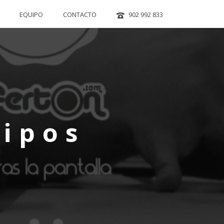
EQUIPO
CONTACTO
902 992 833
tipos