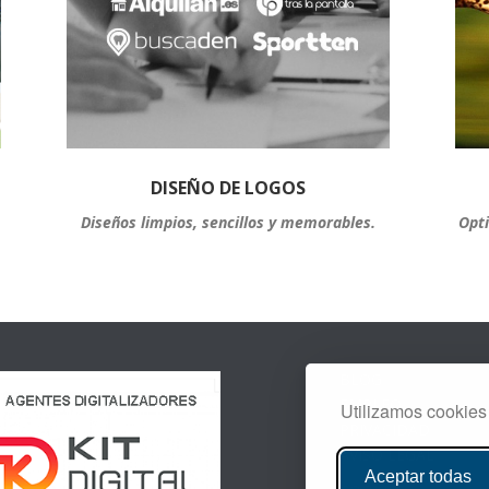
DISEÑO DE LOGOS
Diseños limpios, sencillos y memorables.
Opt
BLOG
EMPLEO
Utilizamos cookies
PRIVACIDAD
AVISO LEGAL
Aceptar todas